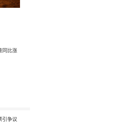
量同比涨
票引争议