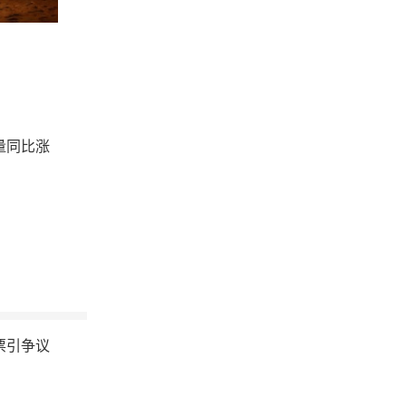
量同比涨
票引争议