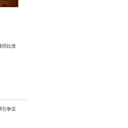
量同比涨
票引争议